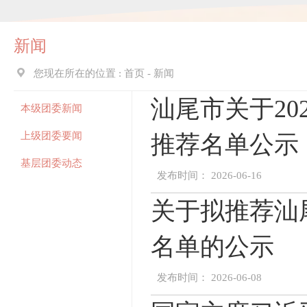
新闻
您现在所在的位置 :
首页
-
新闻
汕尾市关于20
本级团委新闻
上级团委要闻
推荐名单公示
基层团委动态
发布时间： 2026-06-16
关于拟推荐汕
名单的公示
发布时间： 2026-06-08