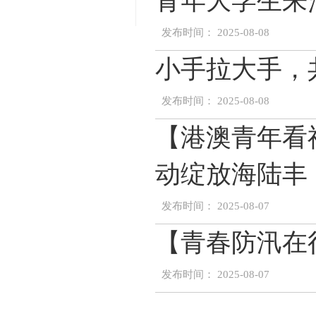
青年大学生来
发布时间： 2025-08-08
小手拉大手，
发布时间： 2025-08-08
【港澳青年看
动绽放海陆丰
发布时间： 2025-08-07
【青春防汛在
发布时间： 2025-08-07