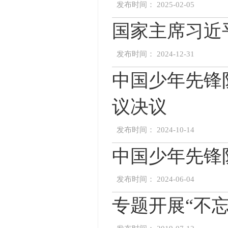
发布时间： 2025-02-05
国家主席习近
发布时间： 2024-12-31
中国少年先锋
议决议
发布时间： 2024-10-14
中国少年先锋
发布时间： 2024-06-04
专题开展“不